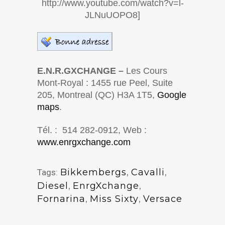
http://www.youtube.com/watch?v=l-
JLNuUOPO8]
E.N.R.GXCHANGE –
Les Cours
Mont-Royal : 1455 rue Peel, Suite
205, Montreal (QC) H3A 1T5,
Google
maps
.
Tél. : 514 282-0912, Web :
www.enrgxchange.com
Bikkembergs
,
Cavalli
,
Tags:
Diesel
,
EnrgXchange
,
Fornarina
,
Miss Sixty
,
Versace