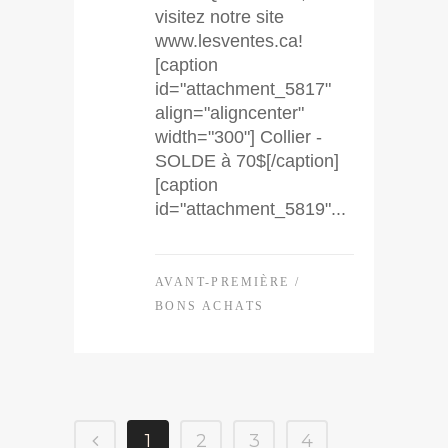
visitez notre site
www.lesventes.ca!
[caption
id="attachment_5817"
align="aligncenter"
width="300"] Collier -
SOLDE à 70$[/caption]
[caption
id="attachment_5819"...
AVANT-PREMIÈRE
/
BONS ACHATS
1
2
3
4