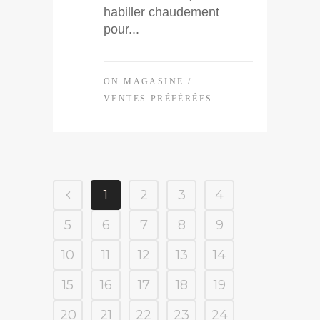
habiller chaudement
pour...
ON MAGASINE
/
VENTES PRÉFÉRÉES
1
2
3
4
5
6
7
8
9
10
11
12
13
14
15
16
17
18
19
20
21
22
23
24