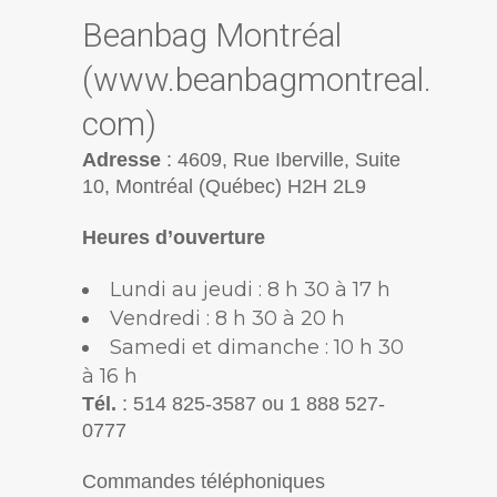
Beanbag Montréal
(
www.beanbagmontreal.
com
)
Adresse
: 4609, Rue Iberville, Suite
10, Montréal (Québec) H2H 2L9
Heures d’ouverture
Lundi au jeudi : 8 h 30 à 17 h
Vendredi : 8 h 30 à 20 h
Samedi et dimanche : 10 h 30
à 16 h
Tél.
: 514 825-3587 ou 1 888 527-
0777
Commandes téléphoniques