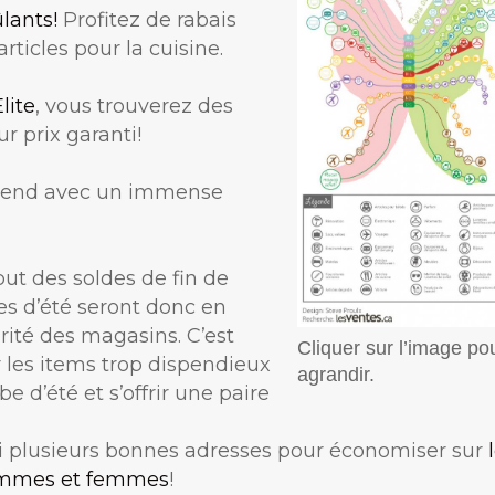
lants!
Profitez de rabais
rticles pour la cuisine.
lite
, vous trouverez des
r prix garanti!
tend avec un immense
but des soldes de fin de
es d’été seront donc en
rité des magasins. C’est
Cliquer sur l’image po
r les items trop dispendieux
agrandir.
e d’été et s’offrir une paire
ssi plusieurs bonnes adresses pour économiser sur
hommes et femmes
!