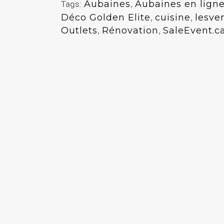
Aubaines
,
Aubaines en lign
Tags:
Déco Golden Elite
,
cuisine
,
lesve
Outlets
,
Rénovation
,
SaleEvent.c