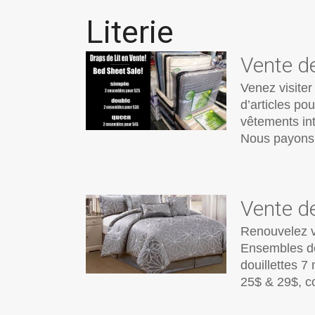
Literie
Vente de
Venez visiter
d’articles po
vêtements int
Nous payons 
Vente de
Renouvelez vo
Ensembles de
douillettes 7
25$ & 29$, c