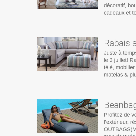
décoratif, bo
cadeaux et to
Rabais 
Juste à temp
le 3 juillet!
télé, mobilier
matelas & pl
Beanbags
Profitez de v
l’extérieur, r
OUTBAGS(MC) 