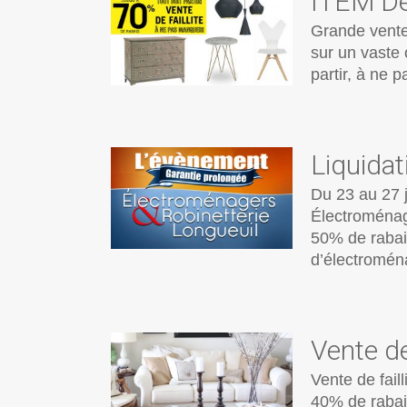
ITEM Déc
Grande vente 
sur un vaste 
partir, à ne 
Liquidat
Du 23 au 27 
Électroménag
50% de rabais
d’électromén
Vente de
Vente de fail
40% de rabais