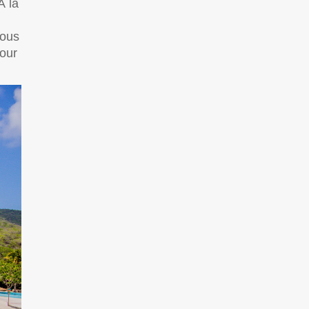
À la
vous
jour