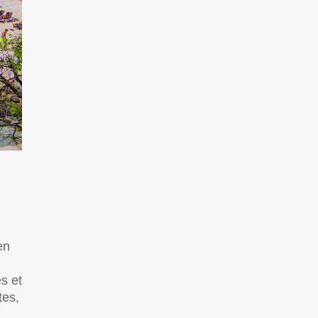
en
es et
tes,