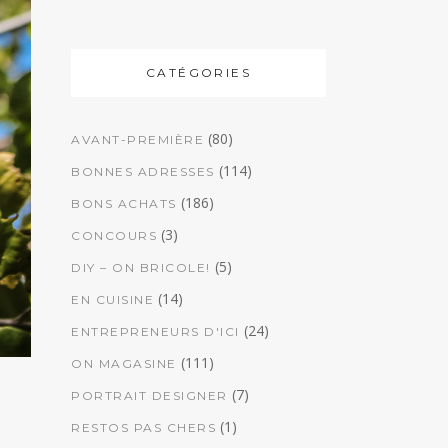
CATÉGORIES
(80)
AVANT-PREMIÈRE
(114)
BONNES ADRESSES
(186)
BONS ACHATS
(3)
CONCOURS
(5)
DIY – ON BRICOLE!
(14)
EN CUISINE
(24)
ENTREPRENEURS D'ICI
(111)
ON MAGASINE
(7)
PORTRAIT DESIGNER
(1)
RESTOS PAS CHERS