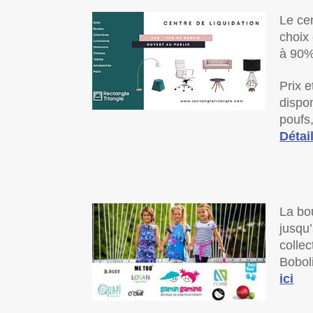
Le ce
choix
à 90%
Prix e
dispo
poufs,
Détail
La bo
jusqu
colle
Bobol
ici