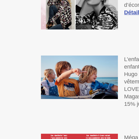
d’éco
Détail
L’enfa
enfan
Hugo 
vêtem
LOVE2
Magasi
15% j
Méga 