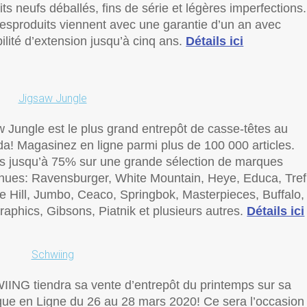
ts neufs déballés, fins de série et légères imperfections.
lesproduits viennent avec une garantie d’un an avec
ilité d’extension jusqu’à cinq ans.
Détails ici
Jigsaw Jungle
w Jungle est le plus grand entrepôt de casse-têtes au
a! Magasinez en ligne parmi plus de 100 000 articles.
s jusqu’à 75% sur une grande sélection de marques
nues: Ravensburger, White Mountain, Heye, Educa, Trefl
e Hill, Jumbo, Ceaco, Springbok, Masterpieces, Buffalo,
raphics, Gibsons, Piatnik et plusieurs autres.
Détails ici
Schwiing
ING tiendra sa vente d’entrepôt du printemps sur sa
que en Ligne du 26 au 28 mars 2020! Ce sera l’occasion