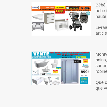
Bébél
bébé 
haute 
Livra
articl
Montv
bains,
sur en
robin
Que ce
que v