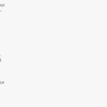
our
e-
,
$
 ce