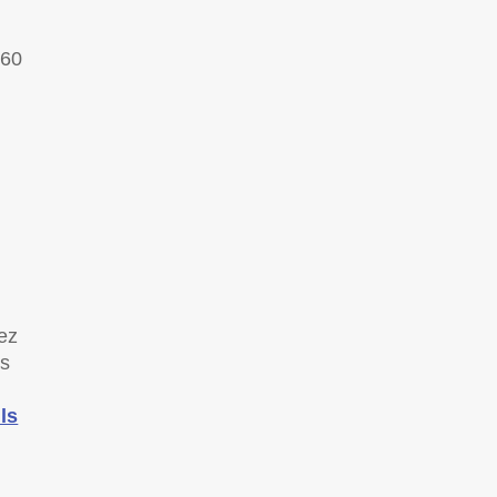
 60
ez
es
ls