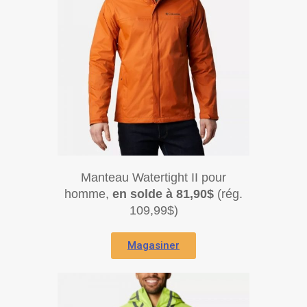
Manteau Watertight II pour
homme,
en solde à 81,90$
(rég.
109,99$)
Magasiner