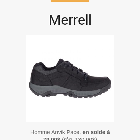
Merrell
Homme Anvik Pace,
en solde à
79,99$
(rég. 130,00$)