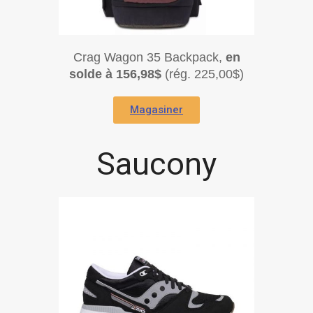
Crag Wagon 35 Backpack,
en
solde à 156,98$
(rég. 225,00$)
Magasiner
Saucony