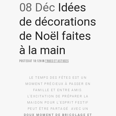
08 Déc
Idées
de décorations
de Noël faites
à la main
Posted at 18:12h
in
Trucs et astuces
LE TEMPS DES FÊTES EST UN
MOMENT PRÉCIEUX À PASSER EN
FAMILLE ET ENTRE AMIS.
L’EXCITATION DE PRÉPARER LA
MAISON POUR L’ESPRIT FESTIF
PEUT ÊTRE PARTAGÉ AVEC UN
DOUX MOMENT DE BRICOLAGE ET