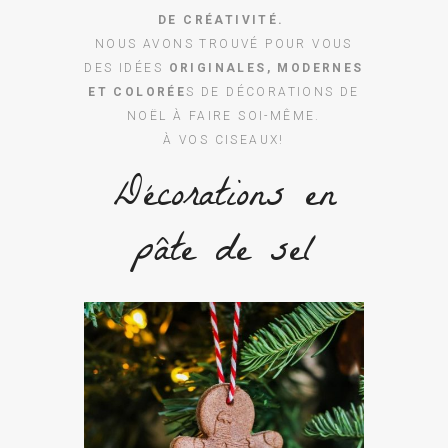
DE CRÉATIVITÉ.
NOUS AVONS TROUVÉ POUR VOUS
DES IDÉES
ORIGINALES, MODERNES
ET COLORÉE
S DE DÉCORATIONS DE
NOËL À FAIRE SOI-MÊME.
À VOS CISEAUX!
Décorations en
pâte de sel