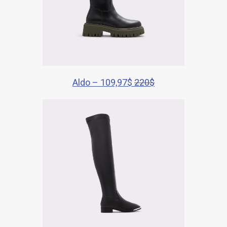
Aldo – 109,97$
220$