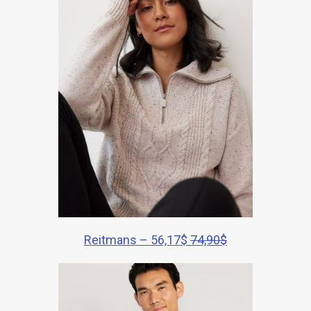
Reitmans – 56,17$
74,90$