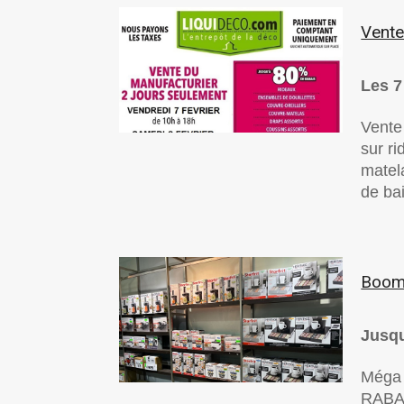
Vente
Les 7 
Vente
sur ri
matela
de ba
Boom 
Jusqu
Méga 
RABAI