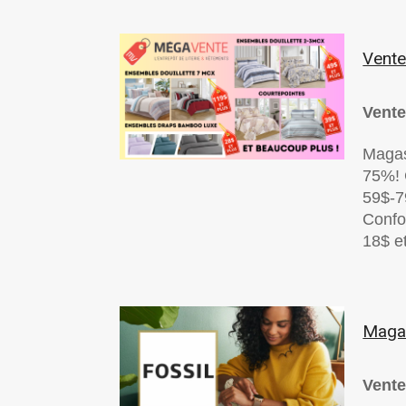
Vente
Vente
Magas
75%! 
59$-7
Confo
18$ et
Magas
Vente