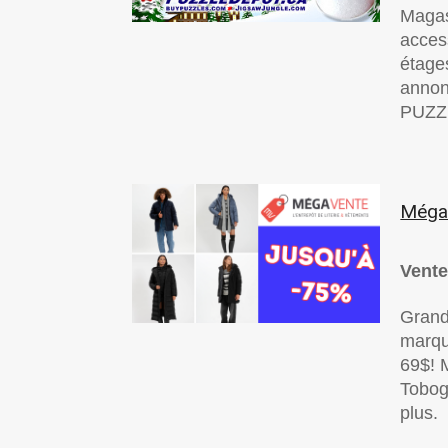
Magas
acces
étage
annon
PUZZ
Méga 
Vente
Grand
marqu
69$! 
Tobog
plus.