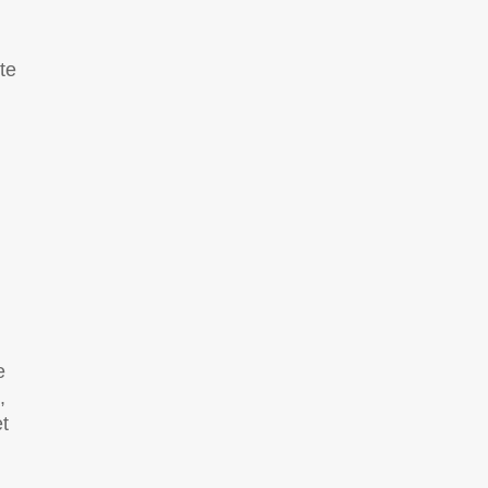
t
te
e
,
et