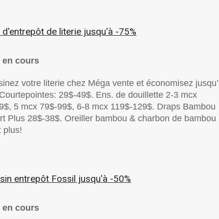
 d'entrepôt de literie jusqu'à -75%
 en cours
inez votre literie chez Méga vente et économisez jusqu
Courtepointes: 29$-49$. Ens. de douillette 2-3 mcx
9$, 5 mcx 79$-99$, 6-8 mcx 119$-129$. Draps Bambou
rt Plus 28$-38$. Oreiller bambou & charbon de bambou
 plus!
in entrepôt Fossil jusqu'à -50%
 en cours