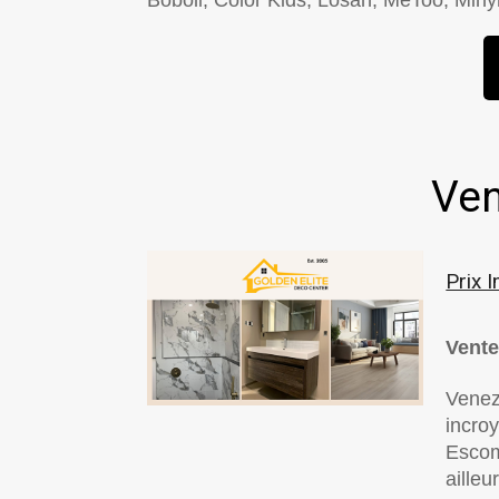
Ven
Prix 
Vente
Venez 
incroy
Escom
ailleu