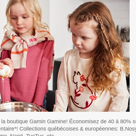
 à la boutique Gamin Gamine! Économisez de 40 à 80% s
entaire*! Collections québécoises & européennes: B.Nos
ymo, Nanö, TucTuc, etc.