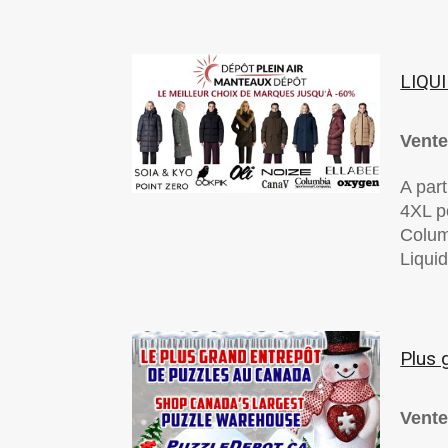
LIQU
Vente
A part
4XL p
Colum
Liquid
Plus 
Vente