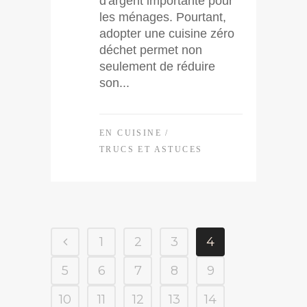
d'argent importante pour
les ménages. Pourtant,
adopter une cuisine zéro
déchet permet non
seulement de réduire
son...
EN CUISINE
/
TRUCS ET ASTUCES
1
2
3
4
5
6
7
8
9
10
11
12
13
14