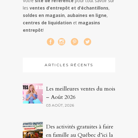
Votre
site de référence
pour tout savoir sur
les
ventes d’entrepôt et d’échantillons
,
soldes en magasin
,
aubaines en ligne
,
centres de liquidation
et
magasins
entrepôt
!
ARTICLES RÉCENTS
Les meilleures ventes du mois
– Août 2026
03 AOÛT, 2026
Des activités gratuites à faire
en famille au Québec d’ici la