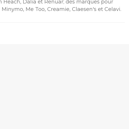
an Heach, Dalia et Renuar; des marques pour
Minymo, Me Too, Creamie, Claesen's et Celavi.