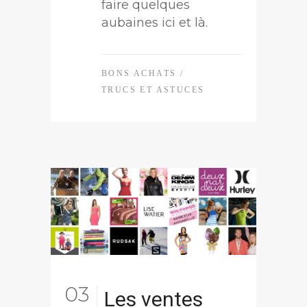
faire quelques
aubaines ici et là.
BONS ACHATS
/
TRUCS ET ASTUCES
03
Les ventes