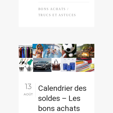
BONS ACHATS
/
TRUCS ET ASTUCES
13
Calendrier des
AOÛT
soldes – Les
bons achats