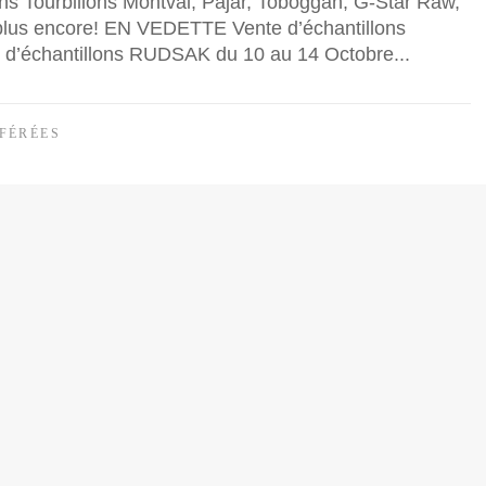
s Tourbillons Montval, Pajar, Toboggan, G-Star Raw,
 plus encore! EN VEDETTE Vente d’échantillons
d’échantillons RUDSAK du 10 au 14 Octobre...
FÉRÉES