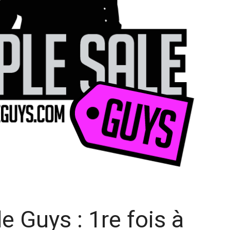
e Guys : 1re fois à