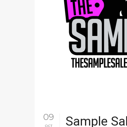
09
Sample Sal
OCT