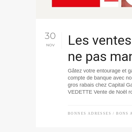
30
Les vente
NOV
ne pas ma
Gâtez votre entourage et g
compte de banque avec no
gros rabais chez Capital G
VEDETTE Vente de Noël robi
BONNES ADRESSES
/
BONS 