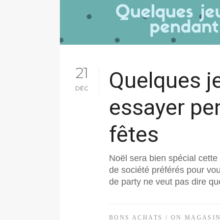
21
Quelques je
DÉC
essayer pe
fêtes
Noël sera bien spécial cett
de société préférés pour vo
de party ne veut pas dire qu
BONS ACHATS
/
ON MAGASI