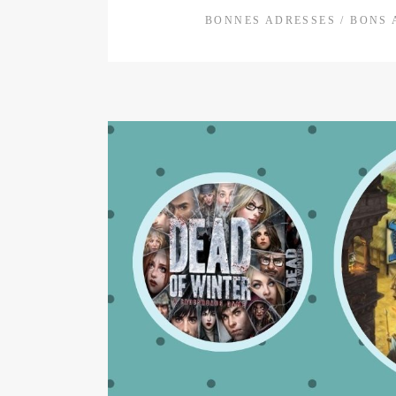
BONNES ADRESSES
/
BONS 