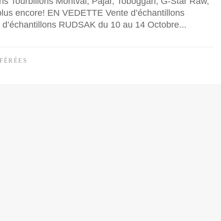
s Tourbillons Montval, Pajar, Toboggan, G-Star Raw,
 plus encore! EN VEDETTE Vente d’échantillons
d’échantillons RUDSAK du 10 au 14 Octobre...
FÉRÉES