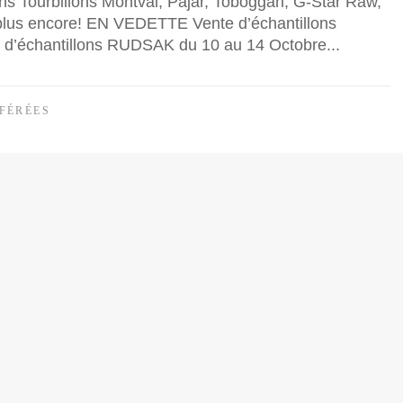
s Tourbillons Montval, Pajar, Toboggan, G-Star Raw,
 plus encore! EN VEDETTE Vente d’échantillons
d’échantillons RUDSAK du 10 au 14 Octobre...
FÉRÉES