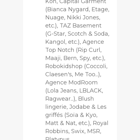
Kon, Capital Garment
(Bianca Nygard, Etage,
Nuage, Nikki Jones,
etc.), TAZ Basement
(G-Star, Scotch & Soda,
Kangol, etc.), Agence
Top Notch (Rip Curl,
Maaji, Bern, Spy, etc.),
Robokidshop (Coccoli,
Claesen's, Me Too...),
Agence ModRoom
(Lola Jeans, LBLACK,
Ragwear...), Blush
lingerie, Jodabe & Les
griffés (Soïa & Kyo,
Matt & Nat, etc.), Royal
Robbins, Swix, MSR,
Platypus.