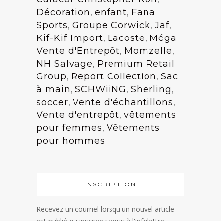
Décoration
,
enfant
,
Fana
Sports
,
Groupe Corwick
,
Jaf
,
Kif-Kif Import
,
Lacoste
,
Méga
Vente d'Entrepôt
,
Momzelle
,
NH Salvage
,
Premium Retail
Group
,
Report Collection
,
Sac
à main
,
SCHWiiNG
,
Sherling
,
soccer
,
Vente d'échantillons
,
Vente d'entrepôt
,
vêtements
pour femmes
,
Vêtements
pour hommes
INSCRIPTION
Recevez un courriel lorsqu'un nouvel article
est publié ou inscrivez-vous à l'infolettre